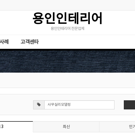
용인인테리어
용인인테리어 전문업체
사례
고객센타
 3
최신
인