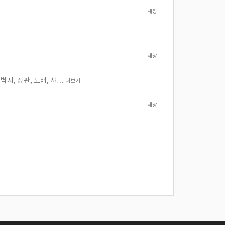
새창
새창
지, 장판, 도배, 샤…
더보기
새창