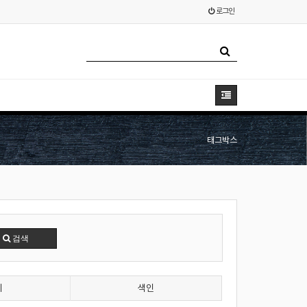
로그인
태그박스
검색
기
색인