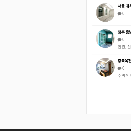
서울 대
0
청주 용
0
현관, 
충북옥천
0
주택 인