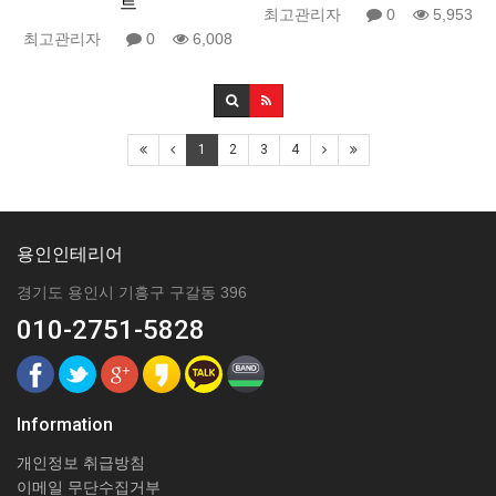
트
최고관리자
0
5,953
최고관리자
0
6,008
1
2
3
4
용인인테리어
경기도 용인시 기흥구 구갈동 396
010-2751-5828
Information
개인정보 취급방침
이메일 무단수집거부