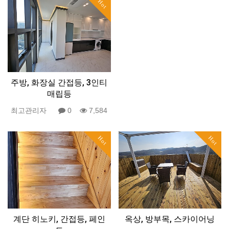
Hot
주방, 화장실 간접등, 3인티
매립등
최고관리자
0
7,584
Hot
Hot
계단 히노키, 간접등, 페인
옥상, 방부목, 스카이어닝