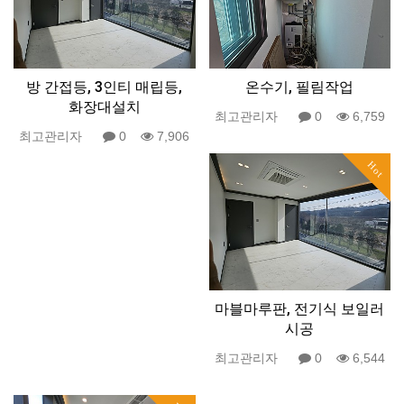
방 간접등, 3인티 매립등,
온수기, 필림작업
화장대설치
최고관리자
0
6,759
최고관리자
0
7,906
Hot
마블마루판, 전기식 보일러
시공
최고관리자
0
6,544