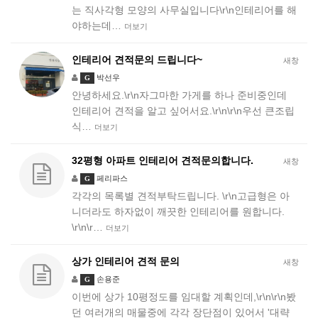
는 직사각형 모양의 사무실입니다\r\n인테리어를 해
야하는데…
더보기
인테리어 견적문의 드립니다~
새창
박선우
G
안녕하세요.\r\n자그마한 가게를 하나 준비중인데
인테리어 견적을 알고 싶어서요.\r\n\r\n우선 큰조립
식…
더보기
32평형 아파트 인테리어 견적문의합니다.
새창
페리파스
G
각각의 목록별 견적부탁드립니다. \r\n고급형은 아
니더라도 하자없이 깨끗한 인테리어를 원합니다.
\r\n\r…
더보기
상가 인테리어 견적 문의
새창
손용준
G
이번에 상가 10평정도를 임대할 계획인데,\r\n\r\n봤
던 여러개의 매물중에 각각 장단점이 있어서 '대략