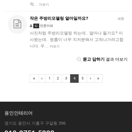
적…
더보기
작은 주방리모델링 얼마일까요?
새창
민준이파
G
사진처럼 주방리모델링 하는데.. 얼마나 들가요? 이
사왔는데.. 원룸이 너무 지저분해서 고쳐나가려고합
니다. 우…
더보기
묻고 답하기
결과 더보기
1
2
3
4
5
용인인테리어
경기도 용인시 기흥구 구갈동 396