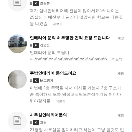
조순봉
G
제가 실내인테리어에 관심이 많아서요.\r\n나이는
25살인데 예전부터 관심이 많았지만 학교는 다른곳
을 나왔습…
더보기
인테리어 문의 & 투명한 견적 요청 드립니다
새창
강연웅
G
인테리어 문의 드립니
다.\r\n\r\n\r\n\r\n\r\n\r\n\r\n\r\n\r\n\r\n\r\n\r\…
더보기
주방인테리어 문의드려요
새창
bk그림자
G
이번에 2층 주택을 사서 이사를 가는대 2층 구조가
좀 특이해서 도통 냉장고식탁오븐정수기등 어디다
둬야할지를…
더보기
사무실인테리어문의
새창
효링
G
21평형 사무실을 임대하려고 하는데 그냥 암것도 없