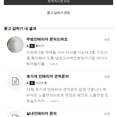
전체게시판 (55)
묻고 답하기 (55)
묻고 답하기 내 결과
주방인테리어 문의드려요
새창
불도저
G
이번에 2층 주택을 사서 이사를 가는대 2층 구조가
좀 특이해서 도통 냉장고식탁오븐정수기등 어디다
둬야할지를…
더보기
옷가게 인테리어 견적문의
새창
가야드롱
G
11평 옷가게 인테리어 견적문의 업체 구합니다 벽
바닥은 노출콘크리트로 천장은 페인트 노출천장 조
명설치까지 …
더보기
실내인테리어 문의
새창