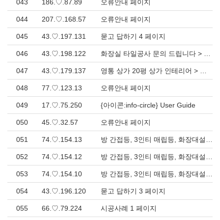
043
186.♡.87.89
오류안내 페이지
044
207.♡.168.57
오류안내 페이지
045
43.♡.197.131
묻고 답하기 4 페이지
046
43.♡.198.122
화장실 타일공사 문의 드립니다 > 묻고 답하기
047
43.♡.179.137
영통 상가 20평 상가 인테리어 > 묻고 답하기
048
77.♡.123.13
오류안내 페이지
049
17.♡.75.250
{아이콘:info-circle} User Guide
050
45.♡.32.57
오류안내 페이지
051
74.♡.154.13
방 간접등, 3인티 매립등, 화장대설치 > 시공사례
052
74.♡.154.12
방 간접등, 3인티 매립등, 화장대설치 > 시공사례
053
74.♡.154.10
방 간접등, 3인티 매립등, 화장대설치 > 시공사례
054
43.♡.196.120
묻고 답하기 3 페이지
055
66.♡.79.224
시공사례 1 페이지