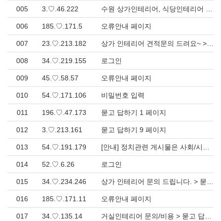
005
3.♡.46.222
수원 상가인테리어, 식당인테리어 > 시공사례
006
185.♡.171.5
오류안내 페이지
007
23.♡.213.182
상가 인테리어 견적문의 드려요~ > 묻고 답하기
008
34.♡.219.155
로그인
009
45.♡.58.57
오류안내 페이지
010
54.♡.171.106
비밀번호 입력
011
196.♡.47.173
묻고 답하기 1 페이지
012
3.♡.213.161
묻고 답하기 9 페이지
013
54.♡.191.179
[안내] 정치관련 게시물은 사회/시사 카테고리로만 등록가능 (02/09 수정) > 묻고 답하기
014
52.♡.6.26
로그인
015
34.♡.234.246
상가 인테리어 문의 드립니다. > 묻고 답하기
016
185.♡.171.11
오류안내 페이지
017
34.♡.135.14
거실인테리어 문의/비용 > 묻고 답하기