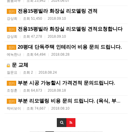
붐붐파우
조회 23,942
2024.06.07
|
|
전용15평빌라 화장실 리모델링 견적
인기
강상희
조회 51,450
2018.09.10
|
|
전용15평빌라 화장실 리모델링 견적요청합니다
인기
강상희
조회 47,278
2018.09.10
|
|
20평대 단독주택 인테리어 비용 문의 드립니다.
인기
에녹한나
조회 64,494
2018.08.28
|
|
문 교체
질문요
조회 2
2018.08.24
|
|
부분 시공 가능할시 가격견적 문의드립니다.
인기
조정훈
조회 64,673
2018.08.18
|
|
부분 리모델링 비용 문의 드립니다. (욕식, 부엌, 방…
인기
럭비보이
조회 74,667
2018.08.10
|
|