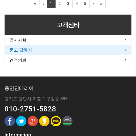
1
2
3
4
5
고객센타
공지사항
묻고 답하기
견적의뢰
용인인테리어
경기도 용인시 기흥구 구갈동 396
010-2751-5828
Information