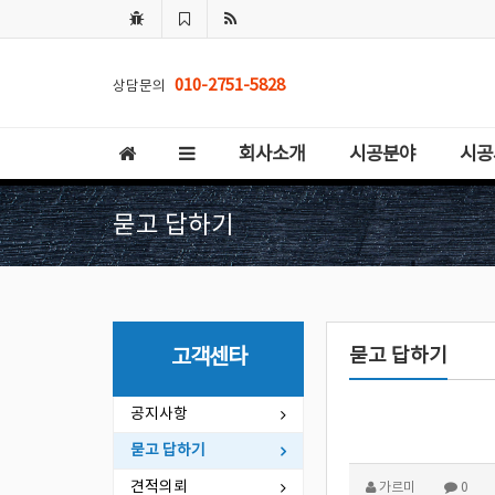
010-2751-5828
상담문의
회사소개
시공분야
시공
묻고 답하기
묻고 답하기
고객센타
공지사항
묻고 답하기
견적의뢰
가르미
0