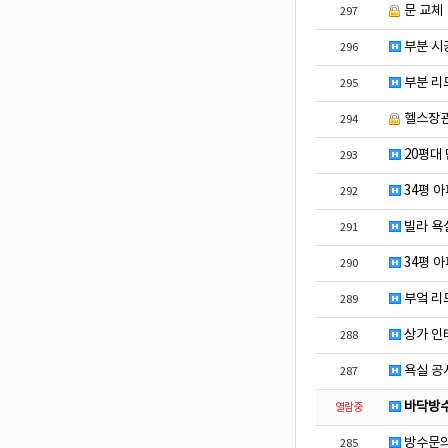
문 교체
297
부분 시
296
부분 리모
295
헬스장
294
20평대
293
34평 
292
빌라 욕
291
34평 
290
부엌 리
289
상가 인
288
욕실 공
287
바닥방수
열람중
방수문의
285