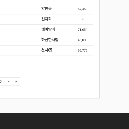
양판옥
57,450
신지희
4
깨비맘마
71,634
하산한사람
48,039
천사05
63,776
0