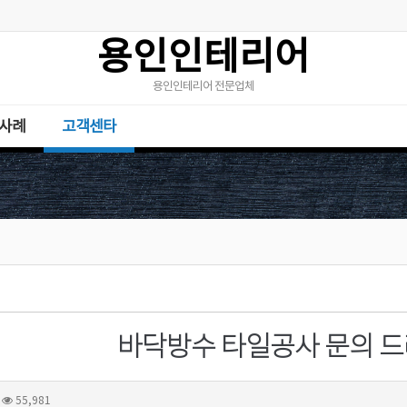
용인인테리어
용인인테리어 전문업체
사례
고객센타
바닥방수 타일공사 문의 드
55,981