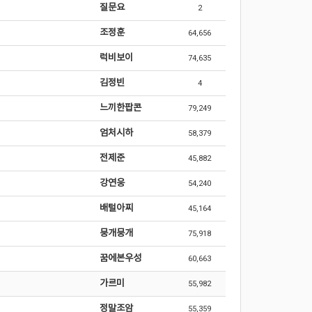
질문요
2
조정훈
64,656
럭비보이
74,635
김정빈
4
느끼한팝콘
79,249
엄처시하
58,379
전제준
45,882
강연웅
54,240
배털아찌
45,164
뭉개뭉개
75,918
꿈에본우성
60,663
가르미
55,982
정말조암
55,359