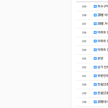
하수구막힘
309
28평 
308
38평 
307
아파트 
306
아파트 
305
아파트 
304
분양
303
상가 인
302
부분인테
301
전용15
300
전용15
299
20평대
298