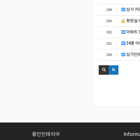
상가 커
284
화장실 
283
아파트 
282
34평 
281
상가인테
280
용인인테리어
Inform