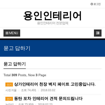
로그인
용인인테리어
용인인테리어 전문업체
MENU
묻고 답하기
묻고 답하기
Total
309
Posts, Now
3
Page
상가인테리어 천장 벽지 페이트 고민중입니다.
인기
시린겨울
조회 74,491
2018.03.02
|
|
동탄 포차 인테리어 견적 문의드립니다
인기
누라리
조회 75,959
2018.02.23
|
|