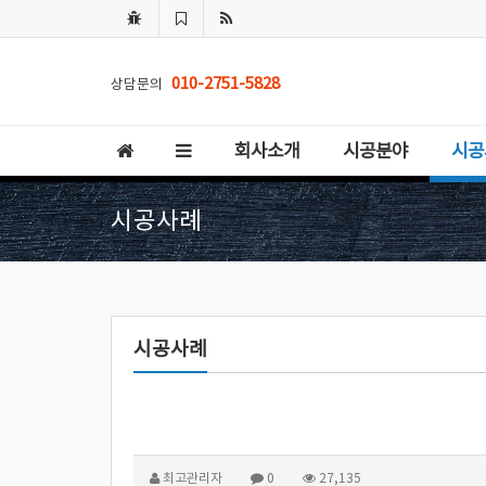
010-2751-5828
상담문의
회사소개
시공분야
시공
시공사례
시공사례
최고관리자
0
27,135