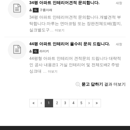
34평 아파트 인테리어견적 문의합니다.
새창
구름아래
G
34평 아파트 인테리어견적 문의합니다.개별견적 부
탁합니다.마루는 연마코팅 또는 장판전체도배(합지,
실크별도구…
더보기
44평 아파트 인테리어 올수리 문의 드립니다.
새창
라이키
G
44평형 아파트 인테리어 견적문의 드립니다 대략적
인 공사 내용은1 거실 인테리어 및 전체도배2 주방
싱크대 …
더보기
묻고 답하기
결과 더보기
1
2
3
4
5