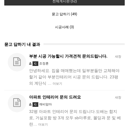
전체게시판 (52)
묻고 답하기 (49)
시공사례 (3)
묻고 답하기 내 결과
부분 시공 가능할시 가격견적 문의드립니다.
새창
조정훈
G
안녕하세요. 집을 매매했는데 일부분들만 교체해야
할거 같아 부분인테리어 시공 문의 드립니다. 23평
의 계단식 …
더보기
아파트 인테리어 문의 드려요
새창
깨비맘마
G
32평 아파트 인테리어 문의 드립니다.도배는 합지
로, 거실포함 방 3개 모두 sb마루로, 몰딩과 문 및 베
란…
더보기