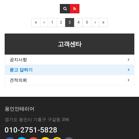
1
2
3
4
5
고객센타
공지사항
묻고 답하기
견적의뢰
용인인테리어
경기도 용인시 기흥구 구갈동 396
010-2751-5828