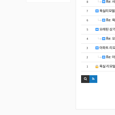
Re: 
8
욕실리모델
7
Re:
6
오래된 상가
5
Re:
4
아파트 리
3
Re: 
2
욕실 리모델
1