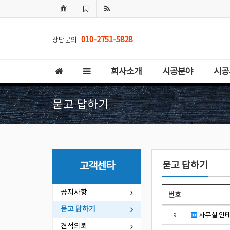
010-2751-5828
상담문의
회사소개
시공분야
시공
묻고 답하기
묻고 답하기
고객센타
공지사항
번호
묻고 답하기
사무실 인테
9
견적의뢰