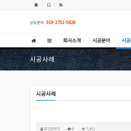
010-2751-5828
상담문의
회사소개
시공분야
시공
시공사례
시공사례
최고관리자
0
7,911