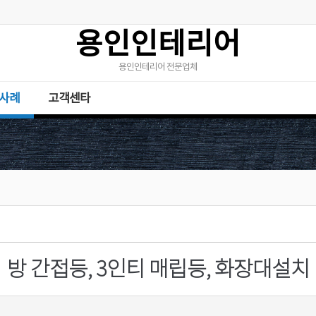
용인인테리어
용인인테리어 전문업체
사례
고객센타
방 간접등, 3인티 매립등, 화장대설치